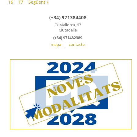
16
17
Següent »
(+34) 971384408
C/ Mallorca, 67
Ciutadella
(+34) 971482389
mapa
|
contacte