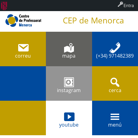
Entra
CEP de Menorca
correu
mapa
(+34) 971482389
instagram
cerca
youtube
menú