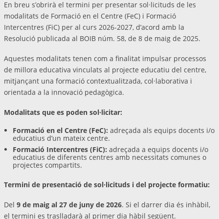
En breu s’obrirà el termini per presentar sol·licituds de les
modalitats de Formació en el Centre (FeC) i Formació
Intercentres (FiC) per al curs 2026-2027, d’acord amb la
Resolució publicada al BOIB núm. 58, de 8 de maig de 2025.
Aquestes modalitats tenen com a finalitat impulsar processos
de millora educativa vinculats al projecte educatiu del centre,
mitjançant una formació contextualitzada, col·laborativa i
orientada a la innovació pedagògica.
Modalitats que es poden sol·licitar:
Formació en el Centre (FeC):
adreçada als equips docents i/o
educatius d’un mateix centre.
Formació Intercentres (FiC):
adreçada a equips docents i/o
educatius de diferents centres amb necessitats comunes o
projectes compartits.
Termini de presentació de sol·licituds i del projecte formatiu:
Del
9 de maig al 27 de juny de 2026
. Si el darrer dia és inhàbil,
el termini es traslladarà al primer dia hàbil següent.