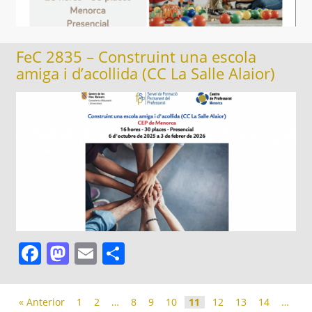
FeC 2835 – Construint una escola
amiga i d’acollida (CC La Salle Alaior)
Facebook
Mastodon
Email
Comparteix
« Anterior
1
2
…
8
9
10
11
12
13
14
…